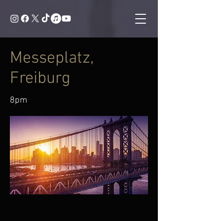
Messeplatz,
Freiburg
8pm